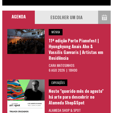
AGENDA
MÚSICA
11ª edição Porto Pianofest |
Hyungkyung Anais Ahn &
Vassilis Gavvaris | Artistas em
Residência
CARA MATOSINHOS
6 AGO 2026 | 18H00
EXPOSIÇÕES
Neste "querido mês de agosto"
há arte para descobrir no
Alameda Shop&Spot
ALAMEDA SHOP & SPOT