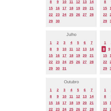
8
9
10
11
12
13
14
8
15
16
17
18
19
20
21
15
22
23
24
25
26
27
28
22
29
30
29
Julho
1
2
3
4
5
6
7
1
8
9
10
11
12
13
14
8
9
15
16
17
18
19
20
21
15
22
23
24
25
26
27
28
22
29
30
31
29
Outubro
1
2
3
4
5
6
7
1
8
9
10
11
12
13
14
8
15
16
17
18
19
20
21
15
22
23
24
25
26
27
28
22