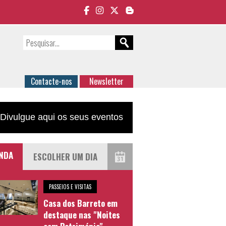
Contacte-nos
Newsletter
Divulgue aqui os seus eventos
NDA
PASSEIOS E VISITAS
Casa dos Barreto em
destaque nas "Noites