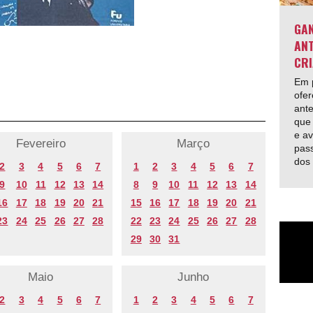
GAN
ANT
CRI
Em p
ofer
ante
que 
e av
Fevereiro
Março
pas
dos
2
3
4
5
6
7
1
2
3
4
5
6
7
9
10
11
12
13
14
8
9
10
11
12
13
14
16
17
18
19
20
21
15
16
17
18
19
20
21
23
24
25
26
27
28
22
23
24
25
26
27
28
29
30
31
Maio
Junho
2
3
4
5
6
7
1
2
3
4
5
6
7