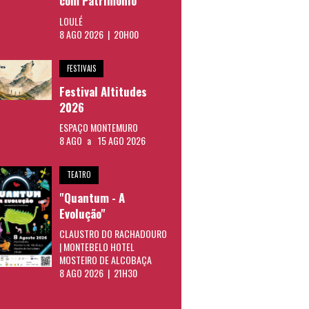
com Património"
LOULÉ
8 AGO 2026 | 20H00
FESTIVAIS
Festival Altitudes
2026
ESPAÇO MONTEMURO
8 AGO
a
15 AGO 2026
TEATRO
"Quantum - A
Evolução"
CLAUSTRO DO RACHADOURO
| MONTEBELO HOTEL
MOSTEIRO DE ALCOBAÇA
8 AGO 2026 | 21H30