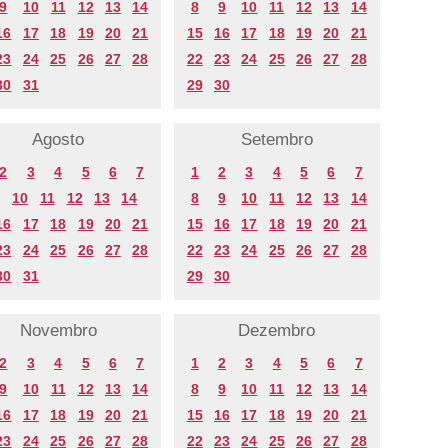
9
10
11
12
13
14
8
9
10
11
12
13
14
16
17
18
19
20
21
15
16
17
18
19
20
21
23
24
25
26
27
28
22
23
24
25
26
27
28
30
31
29
30
Agosto
Setembro
2
3
4
5
6
7
1
2
3
4
5
6
7
10
11
12
13
14
8
9
10
11
12
13
14
16
17
18
19
20
21
15
16
17
18
19
20
21
23
24
25
26
27
28
22
23
24
25
26
27
28
30
31
29
30
Novembro
Dezembro
2
3
4
5
6
7
1
2
3
4
5
6
7
9
10
11
12
13
14
8
9
10
11
12
13
14
16
17
18
19
20
21
15
16
17
18
19
20
21
23
24
25
26
27
28
22
23
24
25
26
27
28