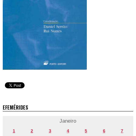
EFEMÉRIDES
Janeiro
1
2
3
4
5
6
7