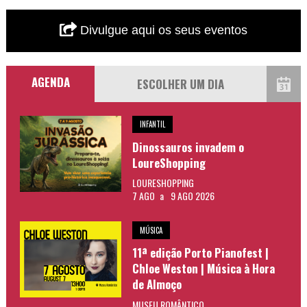
Divulgue aqui os seus eventos
AGENDA
INFANTIL
Dinossauros invadem o
LoureShopping
LOURESHOPPING
7 AGO
a
9 AGO 2026
MÚSICA
11ª edição Porto Pianofest |
Chloe Weston | Música à Hora
de Almoço
MUSEU ROMÂNTICO