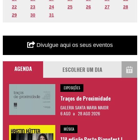
22
23
24
25
26
27
28
29
30
31
Divulgue aqui os seus eventos
AGENDA
EXPOSIÇÕES
Traços de Proximidade
GALERIA SANTA MARIA MAIOR
6 AGO
a
28 AGO 2026
MÚSICA
11ª edição Porto Pianofest |