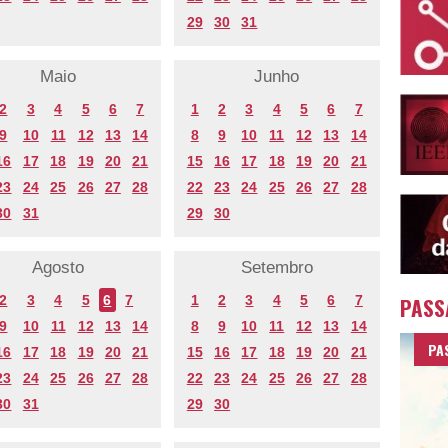
29
30
31
Maio
Junho
2
3
4
5
6
7
1
2
3
4
5
6
7
9
10
11
12
13
14
8
9
10
11
12
13
14
16
17
18
19
20
21
15
16
17
18
19
20
21
23
24
25
26
27
28
22
23
24
25
26
27
28
30
31
29
30
Agosto
Setembro
2
3
4
5
6
7
1
2
3
4
5
6
7
PASS
9
10
11
12
13
14
8
9
10
11
12
13
14
PA
16
17
18
19
20
21
15
16
17
18
19
20
21
23
24
25
26
27
28
22
23
24
25
26
27
28
30
31
29
30