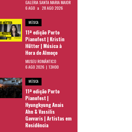
GALERIA SANTA MARIA MAIOR
6 AGO
a
28 AGO 2026
MÚSICA
11ª edição Porto
Pianofest | Kristin
Hütter | Música à
Hora de Almoço
MUSEU ROMÂNTICO
6 AGO 2026 | 13H00
MÚSICA
11ª edição Porto
Pianofest |
Hyungkyung Anais
Ahn & Vassilis
Gavvaris | Artistas em
Residência