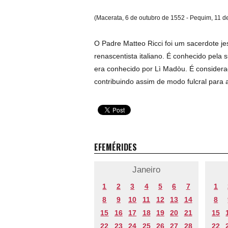
(Macerata, 6 de outubro de 1552 - Pequim, 11 d
O Padre Matteo Ricci foi um sacerdote jes
renascentista italiano. É conhecido pela 
era conhecido por Lì Madòu. É considera
contribuindo assim de modo fulcral para 
EFEMÉRIDES
Janeiro
1
2
3
4
5
6
7
1
8
9
10
11
12
13
14
8
15
16
17
18
19
20
21
15
22
23
24
25
26
27
28
22