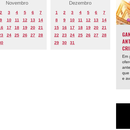
Novembro
Dezembro
2
3
4
5
6
7
1
2
3
4
5
6
7
9
10
11
12
13
14
8
9
10
11
12
13
14
16
17
18
19
20
21
15
16
17
18
19
20
21
GAN
23
24
25
26
27
28
22
23
24
25
26
27
28
ANT
30
29
30
31
CRI
Em p
ofer
ante
que 
e av