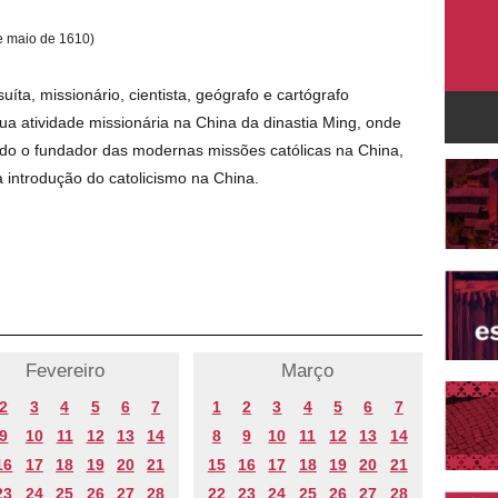
e maio de 1610)
uíta, missionário, cientista, geógrafo e cartógrafo
sua atividade missionária na China da dinastia Ming, onde
do o fundador das modernas missões católicas na China,
a introdução do catolicismo na China.
Fevereiro
Março
2
3
4
5
6
7
1
2
3
4
5
6
7
9
10
11
12
13
14
8
9
10
11
12
13
14
16
17
18
19
20
21
15
16
17
18
19
20
21
23
24
25
26
27
28
22
23
24
25
26
27
28