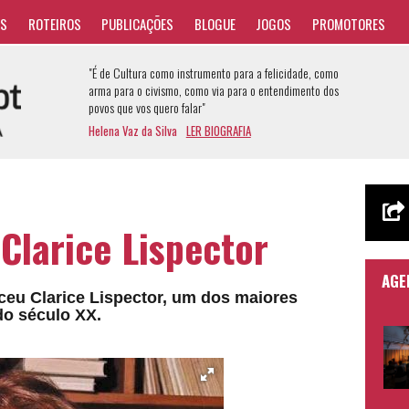
AS
ROTEIROS
PUBLICAÇÕES
BLOGUE
JOGOS
PROMOTORES
"É de Cultura como instrumento para a felicidade, como
arma para o civismo, como via para o entendimento dos
povos que vos quero falar"
Helena Vaz da Silva
LER BIOGRAFIA
Clarice Lispector
AGE
eu Clarice Lispector, um dos maiores
 do século XX.