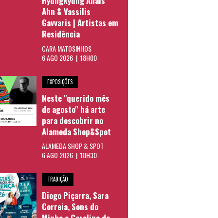
Hyungkyung Anais
Ahn & Vassilis
Gavvaris | Artistas em
Residência
CARA MATOSINHOS
6 AGO 2026 | 18H00
EXPOSIÇÕES
Neste "querido mês
de agosto" há arte
para descobrir no
Alameda Shop&Spot
ALAMEDA SHOP & SPOT
6 AGO 2026 | 18H30
TRADIÇÃO
Diogo Piçarra, Sara
Correia, Sons do
Minho e Carolina de