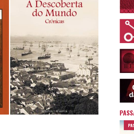
PASS
PA