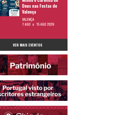
Deus nas Festas de
Valença
VALENÇA
7 AGO
a
15 AGO 2026
VER MAIS EVENTOS