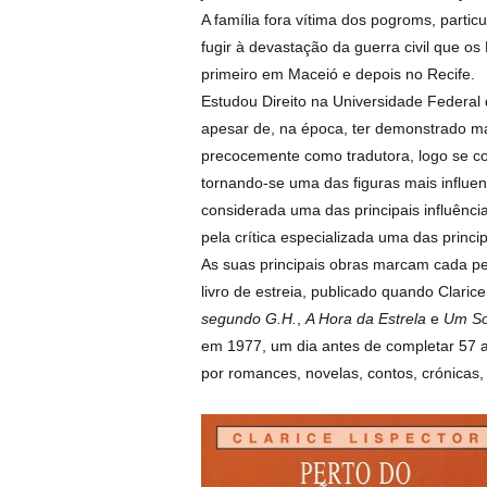
A família fora vítima dos pogroms, parti
fugir à devastação da guerra civil que o
primeiro em Maceió e depois no Recife.
Estudou Direito na Universidade Federal 
apesar de, na época, ter demonstrado mais
precocemente como tradutora, logo se con
tornando-se uma das figuras mais influen
considerada uma das principais influênci
pela crítica especializada uma das princip
As suas principais obras marcam cada pe
livro de estreia, publicado quando Claric
segundo G.H.
,
A Hora da Estrela
e
Um So
em 1977, um dia antes de completar 57 a
por romances, novelas, contos, crónicas, li