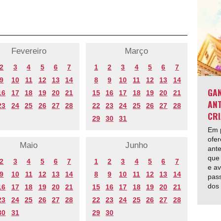
Fevereiro
Março
2
3
4
5
6
7
1
2
3
4
5
6
7
9
10
11
12
13
14
8
9
10
11
12
13
14
GAN
16
17
18
19
20
21
15
16
17
18
19
20
21
ANT
23
24
25
26
27
28
22
23
24
25
26
27
28
CRI
29
30
31
Em p
ofer
Maio
Junho
ante
que 
2
3
4
5
6
7
1
2
3
4
5
6
7
e av
9
10
11
12
13
14
8
9
10
11
12
13
14
pas
dos
16
17
18
19
20
21
15
16
17
18
19
20
21
23
24
25
26
27
28
22
23
24
25
26
27
28
30
31
29
30