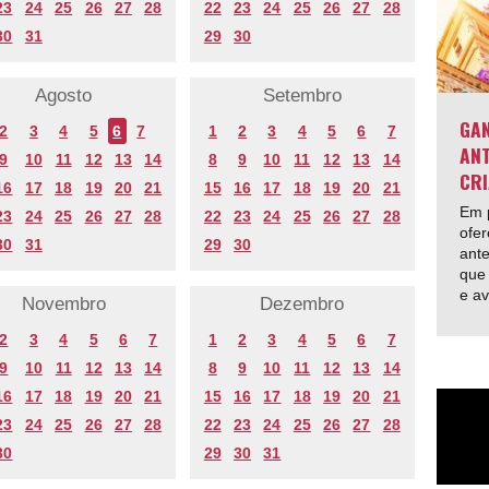
23
24
25
26
27
28
22
23
24
25
26
27
28
30
31
29
30
Agosto
Setembro
GAN
2
3
4
5
6
7
1
2
3
4
5
6
7
ANT
9
10
11
12
13
14
8
9
10
11
12
13
14
CRI
16
17
18
19
20
21
15
16
17
18
19
20
21
Em p
23
24
25
26
27
28
22
23
24
25
26
27
28
ofer
30
31
29
30
ante
que 
e av
Novembro
Dezembro
2
3
4
5
6
7
1
2
3
4
5
6
7
9
10
11
12
13
14
8
9
10
11
12
13
14
16
17
18
19
20
21
15
16
17
18
19
20
21
23
24
25
26
27
28
22
23
24
25
26
27
28
30
29
30
31