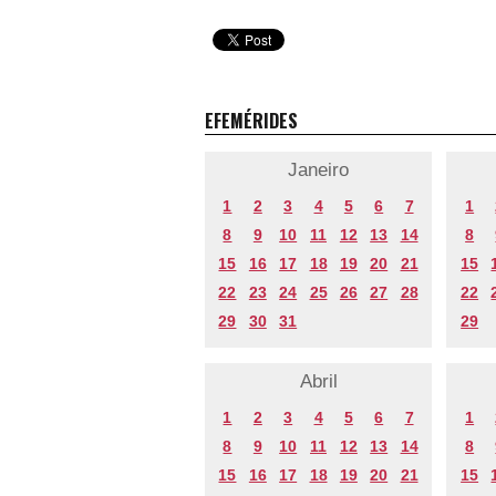
EFEMÉRIDES
Janeiro
1
2
3
4
5
6
7
1
8
9
10
11
12
13
14
8
15
16
17
18
19
20
21
15
22
23
24
25
26
27
28
22
29
30
31
29
Abril
1
2
3
4
5
6
7
1
8
9
10
11
12
13
14
8
15
16
17
18
19
20
21
15