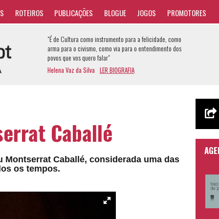
AS
ROTEIROS
PUBLICAÇÕES
BLOGUE
JOGOS
PROMOTORES
"É de Cultura como instrumento para a felicidade, como
arma para o civismo, como via para o entendimento dos
povos que vos quero falar"
Helena Vaz da Silva
LER BIOGRAFIA
errat Caballé
AGE
eu Montserrat Caballé, considerada uma das
dos os tempos.