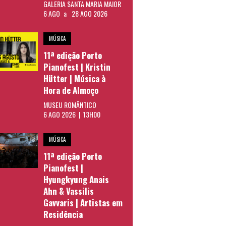
GALERIA SANTA MARIA MAIOR
6 AGO
a
28 AGO 2026
MÚSICA
11ª edição Porto
Pianofest | Kristin
Hütter | Música à
Hora de Almoço
MUSEU ROMÂNTICO
6 AGO 2026 | 13H00
MÚSICA
11ª edição Porto
Pianofest |
Hyungkyung Anais
Ahn & Vassilis
Gavvaris | Artistas em
Residência