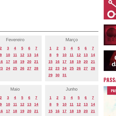
Fevereiro
Março
2
3
4
5
6
7
1
2
3
4
5
6
7
9
10
11
12
13
14
8
9
10
11
12
13
14
16
17
18
19
20
21
15
16
17
18
19
20
21
23
24
25
26
27
28
22
23
24
25
26
27
28
29
30
31
PASS
Maio
Junho
PA
2
3
4
5
6
7
1
2
3
4
5
6
7
9
10
11
12
13
14
8
9
10
11
12
13
14
16
17
18
19
20
21
15
16
17
18
19
20
21