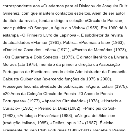
correspondente aos «Cuadernos para el Dialogo» de Joaquim Ruiz
Gimenez, com que mantém contactos estreitos. Além de ser autor
do título da revista, funda e dirige a coleção «Círculo de Poesia»,
onde publica «O Sangue, a Água e o Vinho» (1958). Em 1960 dá à
estampa «O Primeiro Livro de Lapinova». É subdiretor da revista
de atualidades «Flama» (1961). Publica: «Poemas a Isto» (1963),
«Daniel na Cova dos Leões» (1971), «Escrito de Memória» (1973),
«Os Quarenta e Dois Sonetos» (1973). É diretor literário da Livraria
Moraes (até 1975), membro da primeira direção da Associação
Portuguesa de Escritores, sendo eleito Administrador da Fundação
Calouste Gulbenkian (exercendo funções de 1975 a 2000).
Prossegue fecunda atividade de publicação: «Agora, Estar» (1975),
«20 Anos da Coleção Círculo de Poesia. 20 Anos de Poesia
Portuguesa» (1977), «Aparelho Circulatório» (1978), «Horácio e
Curiácio» (1981) – Prémio D. Diniz (1982), «Princípio do Sol»
(1982), «Antologia Provisória» (1983), «Allegria del Silenzio»
(tradução italiana, 1985), «Delfos, opus 12» (1987). É eleito
Presidente do Pen Club Português (1988-1991). Recebe o Prémio