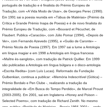
português de tradução e é finalista do Prémio Europeu de
Tradução, com «A Vida Modo de Usar», de Georges Perec (1990).
Em 1991 sai a poesia reunida em «Tábua de Matérias» (Prémio da
Crítica e Grande Prémio Inapa de Poesia) e é de novo finalista do
Prémio Europeu de Tradução, com «Bouvard et Pécuchet, de
Flaubert. Publica «Caracóis», com Júlio Pomar (1994), «Depois de
Ver», com Fernando Azevedo (1995), e «Guião de Caronte» –
Prémio Nicola de Poesia (1997). Em 1997 sai a lume a Antologia
em língua magiar e em 1998 a Antologia em língua francesa
«Maître ès-sanglots», com tradução de Patrick Quillier. Em 1999
são publicadas a Antologia em língua búlgara e o disco-antologia
«Escrita Redita» (com Luís Lucas). Reformado da Fundação
Gulbenkian, continua a publicar: «Memória Indescritível (Gótica) –
Prémio Bordalo e Pen Clube -, realizando a tradução da
integralidade de «Em Busca do Tempo Perdido», de Marcel Proust
(2003-2005). Em 2001, sai em Inglaterra «Honey and Poison –
Selected Poems», com tradução de Richard Zenith. No mesmo
ano, publica «Retábulo de Matérias – Poesia 1956-2001» – onde