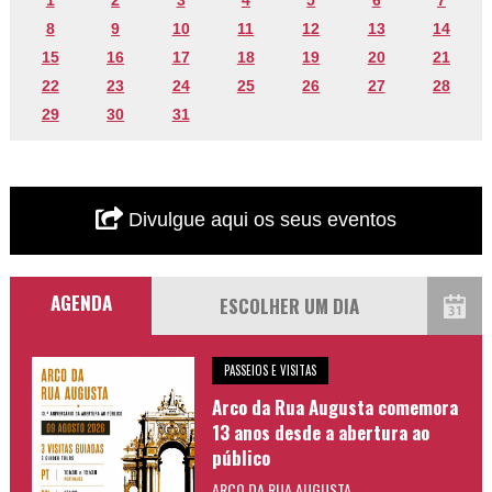
1
2
3
4
5
6
7
8
9
10
11
12
13
14
15
16
17
18
19
20
21
22
23
24
25
26
27
28
29
30
31
Divulgue aqui os seus eventos
AGENDA
PASSEIOS E VISITAS
Arco da Rua Augusta comemora
13 anos desde a abertura ao
público
ARCO DA RUA AUGUSTA