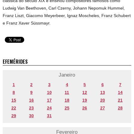
clássica do século XIX e ensinou compositores famosos como
Ludwig Van Beethoven
, Carl Czerny, Johann Nepomuk Hummel,
Franz Liszt, Giacomo Meyerbeer, Ignaz Moscheles, Franz Schubert
e
Franz Xaver Süssmayr
.
EFEMÉRIDES
Janeiro
1
2
3
4
5
6
7
8
9
10
11
12
13
14
15
16
17
18
19
20
21
22
23
24
25
26
27
28
29
30
31
Fevereiro