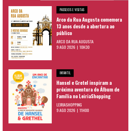
PASSEIOS E VISITAS
Arco da Rua Augusta comemora
13 anos desde a abertura ao
público
ARCO DA RUA AUGUSTA
9 AGO 2026 | 10H30
INFANTIL
Hansel e Gretel inspiram a
próxima aventura do Álbum de
Família no LeiriaShopping
LEIRIASHOPPING
9 AGO 2026 | 11H00