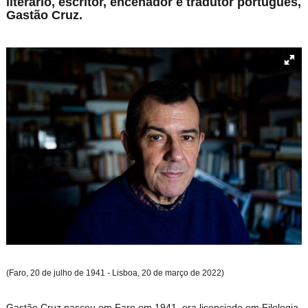
literário
,
escritor
,
encenador
e
tradutor
português,
Gastão Cruz
.
(Faro, 20 de julho de 1941 - Lisboa, 20 de março de 2022
)
Gastão Cruz nasceu em Faro em 1941, era licenciado em Filologia