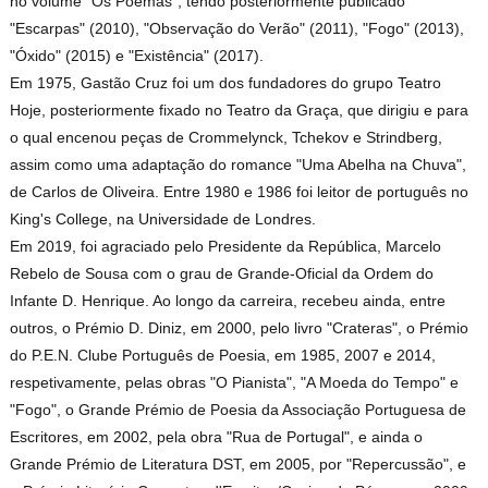
no volume "Os Poemas", tendo posteriormente publicado
"Escarpas" (2010), "Observação do Verão" (2011), "Fogo" (2013),
"Óxido" (2015) e "Existência" (2017).
Em 1975, Gastão Cruz foi um dos fundadores do grupo Teatro
Hoje, posteriormente fixado no Teatro da Graça, que dirigiu e para
o qual encenou peças de Crommelynck, Tchekov e Strindberg,
assim como uma adaptação do romance "Uma Abelha na Chuva",
de Carlos de Oliveira. Entre 1980 e 1986 foi leitor de português no
King's College, na Universidade de Londres.
Em 2019, foi agraciado pelo Presidente da República, Marcelo
Rebelo de Sousa com o grau de Grande-Oficial da Ordem do
Infante D. Henrique. Ao longo da carreira, recebeu ainda, entre
outros, o Prémio D. Diniz, em 2000, pelo livro "Crateras", o Prémio
do P.E.N. Clube Português de Poesia, em 1985, 2007 e 2014,
respetivamente, pelas obras "O Pianista", "A Moeda do Tempo" e
"Fogo", o Grande Prémio de Poesia da Associação Portuguesa de
Escritores, em 2002, pela obra "Rua de Portugal", e ainda o
Grande Prémio de Literatura DST, em 2005, por "Repercussão", e