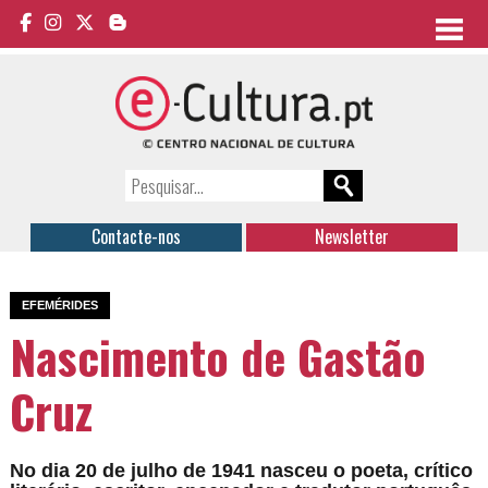
Contacte-nos
Newsletter
EFEMÉRIDES
Nascimento de Gastão
Cruz
No dia 20 de julho de 1941 nasceu o
poeta
,
crítico