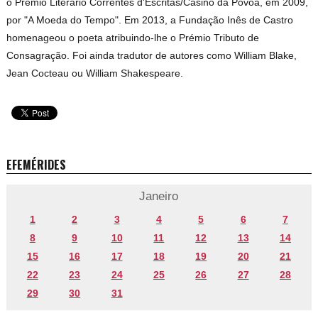
o Prémio Literário Correntes d'Escritas/Casino da Póvoa, em 2009,
por "A Moeda do Tempo". Em 2013, a Fundação Inês de Castro
homenageou o poeta atribuindo-lhe o Prémio Tributo de
Consagração. Foi ainda tradutor de autores como William Blake,
Jean Cocteau ou William Shakespeare.
EFEMÉRIDES
Janeiro
1
2
3
4
5
6
7
8
9
10
11
12
13
14
15
16
17
18
19
20
21
22
23
24
25
26
27
28
29
30
31