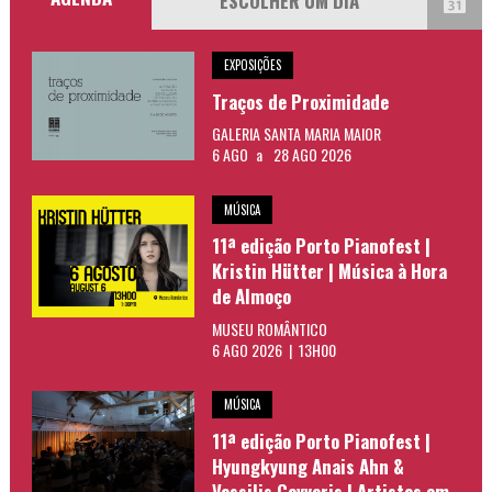
EXPOSIÇÕES
Traços de Proximidade
GALERIA SANTA MARIA MAIOR
6 AGO
a
28 AGO 2026
MÚSICA
11ª edição Porto Pianofest |
Kristin Hütter | Música à Hora
de Almoço
MUSEU ROMÂNTICO
6 AGO 2026 | 13H00
MÚSICA
11ª edição Porto Pianofest |
Hyungkyung Anais Ahn &
Vassilis Gavvaris | Artistas em