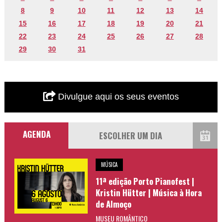
8
9
10
11
12
13
14
15
16
17
18
19
20
21
22
23
24
25
26
27
28
29
30
31
Divulgue aqui os seus eventos
AGENDA
MÚSICA
11ª edição Porto Pianofest |
Kristin Hütter | Música à Hora
de Almoço
MUSEU ROMÂNTICO