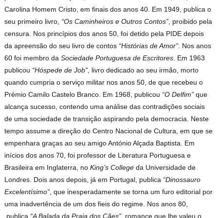
Carolina Homem Cristo, em finais dos anos 40. Em 1949, publica o
seu primeiro livro,
“Os Caminheiros e Outros Contos”
, proibido pela
censura. Nos princípios dos anos 50, foi detido pela PIDE depois
da apreensão do seu livro de contos
“Histórias de Amor”
. Nos anos
60 foi membro da
Sociedade Portuguesa de Escritores
. Em 1963
publicou
“Hóspede de Job”
, livro dedicado ao seu irmão, morto
quando cumpria o serviço militar nos anos 50, de que recebeu o
Prémio Camilo Castelo Branco. Em 1968, publicou
“O Delfim”
que
alcança sucesso, contendo uma análise das contradições sociais
de uma sociedade de transição aspirando pela democracia. Neste
tempo assume a direção do Centro Nacional de Cultura, em que se
empenhara graças ao seu amigo António Alçada Baptista. Em
inícios dos anos 70, foi professor de Literatura Portuguesa e
Brasileira em Inglaterra, no
King’s College
da Universidade de
Londres. Dois anos depois, já em Portugal, publica
“Dinossauro
Excelentísimo”
, que inesperadamente se torna um furo editorial por
uma inadvertência de um dos fieis do regime. Nos anos 80,
publica
“A Balada da Praia dos Cães”
, romance que lhe valeu o