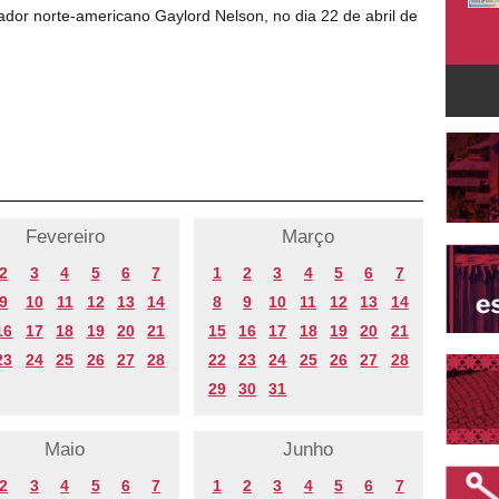
nador norte-americano Gaylord Nelson, no dia 22 de abril de
Fevereiro
Março
2
3
4
5
6
7
1
2
3
4
5
6
7
9
10
11
12
13
14
8
9
10
11
12
13
14
16
17
18
19
20
21
15
16
17
18
19
20
21
23
24
25
26
27
28
22
23
24
25
26
27
28
29
30
31
Maio
Junho
2
3
4
5
6
7
1
2
3
4
5
6
7