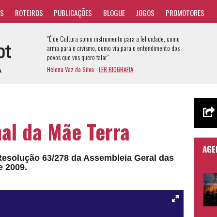
AS
ROTEIROS
PUBLICAÇÕES
BLOGUE
JOGOS
PROMOTORES
"É de Cultura como instrumento para a felicidade, como
arma para o civismo, como via para o entendimento dos
povos que vos quero falar"
Helena Vaz da Silva
LER BIOGRAFIA
nal da Mãe Terra
AGE
 Resolução 63/278 da Assembleia Geral das
e 2009.