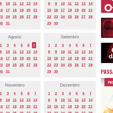
9
10
11
12
13
14
8
9
10
11
12
13
14
16
17
18
19
20
21
15
16
17
18
19
20
21
23
24
25
26
27
28
22
23
24
25
26
27
28
30
31
29
30
Agosto
Setembro
2
3
4
5
6
7
1
2
3
4
5
6
7
9
10
11
12
13
14
8
9
10
11
12
13
14
16
17
18
19
20
21
15
16
17
18
19
20
21
23
24
25
26
27
28
22
23
24
25
26
27
28
PASS
30
31
29
30
PA
Novembro
Dezembro
2
3
4
5
6
7
1
2
3
4
5
6
7
9
10
11
12
13
14
8
9
10
11
12
13
14
16
17
18
19
20
21
15
16
17
18
19
20
21
23
24
25
26
27
28
22
23
24
25
26
27
28