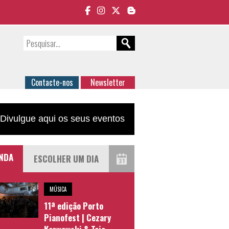
Contacte-nos
Newsletter
Divulgue aqui os seus eventos
NDA
MÚSICA
11ª edição Porto
Pianofest | Cezary