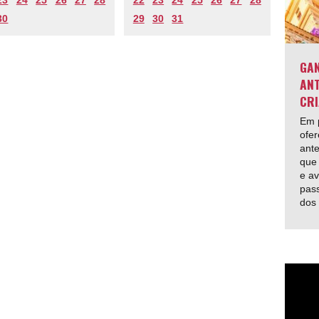
30
29
30
31
GAN
ANT
CRI
Em p
ofer
ante
que 
e av
pas
dos