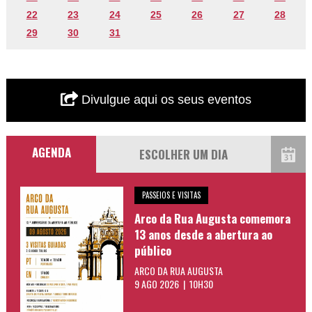
22
23
24
25
26
27
28
29
30
31
Divulgue aqui os seus eventos
AGENDA
PASSEIOS E VISITAS
Arco da Rua Augusta comemora
13 anos desde a abertura ao
público
ARCO DA RUA AUGUSTA
9 AGO 2026 | 10H30