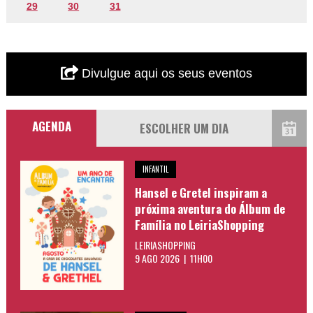
29
30
31
Divulgue aqui os seus eventos
AGENDA
INFANTIL
Hansel e Gretel inspiram a
próxima aventura do Álbum de
Família no LeiriaShopping
LEIRIASHOPPING
9 AGO 2026 | 11H00