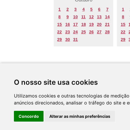
1
2
3
4
5
6
7
1
8
9
10
11
12
13
14
8
15
16
17
18
19
20
21
15
22
23
24
25
26
27
28
22
29
30
31
29
Desenvolvido por
O nosso site usa cookies
Utilizamos cookies e outras tecnologias de medição
anúncios direcionados, analisar o tráfego do site e 
Concordo
Alterar as minhas preferências
CNC - Centro Nacional de Cultura 2026 © Tod