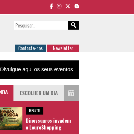
Contacte-nos
Newsletter
Divulgue aqui os seus eventos
NDA
INFANTIL
Dinossauros invadem
o LoureShopping