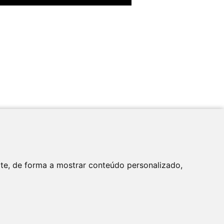
Apoio
ite, de forma a mostrar conteúdo personalizado,
tica de Privacidade
Newsletter
Contactos