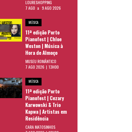
LOURESHOPPING
7 AGO
a
9 AGO 2026
MÚSICA
11ª edição Porto
Pianofest | Chloe
Weston | Música à
Hora de Almoço
MUSEU ROMÂNTICO
7 AGO 2026 | 13H00
MÚSICA
11ª edição Porto
Pianofest | Cezary
Karwowski & Trio
Kapwa | Artistas em
Residência
CARA MATOSINHOS