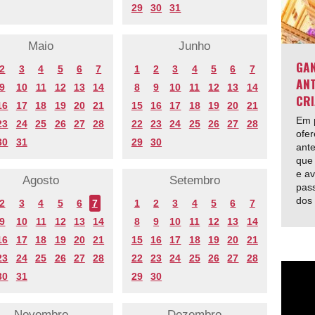
29
30
31
Maio
Junho
GAN
2
3
4
5
6
7
1
2
3
4
5
6
7
ANT
9
10
11
12
13
14
8
9
10
11
12
13
14
CRI
16
17
18
19
20
21
15
16
17
18
19
20
21
Em p
23
24
25
26
27
28
22
23
24
25
26
27
28
ofer
30
31
29
30
ante
que 
e av
Agosto
Setembro
pas
dos
2
3
4
5
6
7
1
2
3
4
5
6
7
9
10
11
12
13
14
8
9
10
11
12
13
14
16
17
18
19
20
21
15
16
17
18
19
20
21
23
24
25
26
27
28
22
23
24
25
26
27
28
30
31
29
30
Novembro
Dezembro