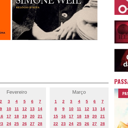
PASS
Fevereiro
Março
PA
2
3
4
5
6
7
1
2
3
4
5
6
7
9
10
11
12
13
14
8
9
10
11
12
13
14
16
17
18
19
20
21
15
16
17
18
19
20
21
23
24
25
26
27
28
22
23
24
25
26
27
28