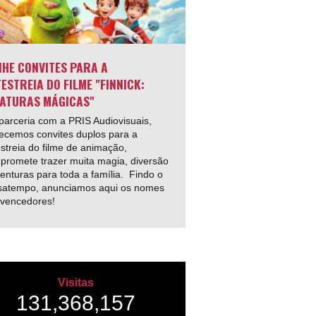
HE CONVITES PARA A
ESTREIA DO FILME "FINNICK:
ATURAS MÁGICAS"
arceria com a PRIS Audiovisuais,
ecemos convites duplos para a
streia do filme de animação,
promete trazer muita magia, diversão
enturas para toda a família. Findo o
satempo, anunciamos aqui os nomes
 vencedores!
Visitas
131,368,157