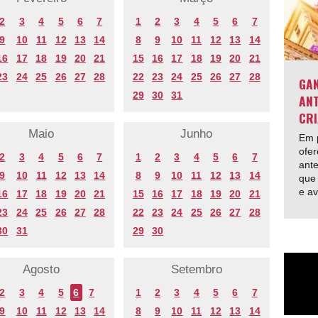
2
3
4
5
6
7
1
2
3
4
5
6
7
9
10
11
12
13
14
8
9
10
11
12
13
14
16
17
18
19
20
21
15
16
17
18
19
20
21
23
24
25
26
27
28
22
23
24
25
26
27
28
GAN
29
30
31
ANT
CRI
Maio
Junho
Em p
ofer
2
3
4
5
6
7
1
2
3
4
5
6
7
ante
9
10
11
12
13
14
8
9
10
11
12
13
14
que 
e av
16
17
18
19
20
21
15
16
17
18
19
20
21
23
24
25
26
27
28
22
23
24
25
26
27
28
30
31
29
30
Agosto
Setembro
2
3
4
5
6
7
1
2
3
4
5
6
7
9
10
11
12
13
14
8
9
10
11
12
13
14