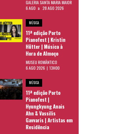
GALERIA SANTA MARIA MAIOR
6 AGO
a
28 AGO 2026
MÚSICA
11ª edição Porto
Pianofest | Kristin
Hütter | Música à
Hora de Almoço
MUSEU ROMÂNTICO
6 AGO 2026 | 13H00
MÚSICA
11ª edição Porto
Pianofest |
Hyungkyung Anais
Ahn & Vassilis
Gavvaris | Artistas em
Residência