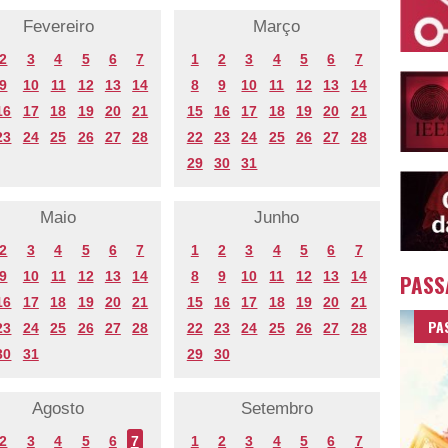
Fevereiro
Março
2
3
4
5
6
7
1
2
3
4
5
6
7
9
10
11
12
13
14
8
9
10
11
12
13
14
16
17
18
19
20
21
15
16
17
18
19
20
21
23
24
25
26
27
28
22
23
24
25
26
27
28
29
30
31
Maio
Junho
2
3
4
5
6
7
1
2
3
4
5
6
7
9
10
11
12
13
14
8
9
10
11
12
13
14
PASS
16
17
18
19
20
21
15
16
17
18
19
20
21
PA
23
24
25
26
27
28
22
23
24
25
26
27
28
30
31
29
30
Agosto
Setembro
2
3
4
5
6
7
1
2
3
4
5
6
7