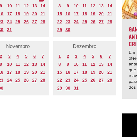
9
10
11
12
13
14
8
9
10
11
12
13
14
16
17
18
19
20
21
15
16
17
18
19
20
21
23
24
25
26
27
28
22
23
24
25
26
27
28
GAN
30
31
29
30
ANT
CRI
Novembro
Dezembro
Em p
2
3
4
5
6
7
1
2
3
4
5
6
7
ofer
ante
9
10
11
12
13
14
8
9
10
11
12
13
14
que 
16
17
18
19
20
21
15
16
17
18
19
20
21
e av
23
24
25
26
27
28
22
23
24
25
26
27
28
pas
dos
30
29
30
31