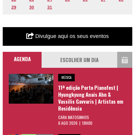
29
30
31
Divulgue aqui os seus eventos
AGENDA
MÚSICA
11ª edição Porto Pianofest |
Hyungkyung Anais Ahn &
Vassilis Gavvaris | Artistas em
Residência
CARA MATOSINHOS
6 AGO 2026 | 18H00