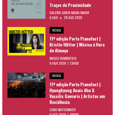
Traços de Proximidade
GALERIA SANTA MARIA MAIOR
6 AGO
a
28 AGO 2026
MÚSICA
11ª edição Porto Pianofest |
Kristin Hütter | Música à Hora
de Almoço
MUSEU ROMÂNTICO
6 AGO 2026 | 13H00
MÚSICA
11ª edição Porto Pianofest |
Hyungkyung Anais Ahn &
Vassilis Gavvaris | Artistas em
Residência
CARA MATOSINHOS
6 AGO 2026 | 18H00