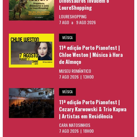
Dinossauros invadem o
LoureShopping
LOURESHOPPING
7 AGO
a
9 AGO 2026
MÚSICA
11ª edição Porto Pianofest |
Chloe Weston | Música à Hora
de Almoço
MUSEU ROMÂNTICO
7 AGO 2026 | 13H00
MÚSICA
11ª edição Porto Pianofest |
Cezary Karwowski & Trio Kapwa
| Artistas em Residência
CARA MATOSINHOS
7 AGO 2026 | 18H00